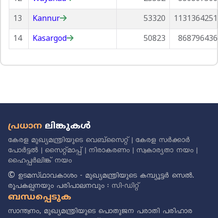
13
Kannur
53320
1131364251
14
Kasargod
50823
868796436
പ്രധാന
ലിങ്കുകൾ
കേരള മുഖ്യമന്ത്രിയുടെ വെബ്സൈറ്റ്
|
കേരള സർക്കാർ
പോർട്ടൽ
|
സൈറ്റ്മാപ്പ്
|
നിരാകരണം
|
സ്വകാര്യതാ നയം
|
ഹൈപ്പർലിങ്ക് നയം
© ഉടമസ്‌ഥാവകാശം - മുഖ്യമന്ത്രിയുടെ കമ്പ്യൂട്ടർ സെൽ.
രൂപകല്പനയും പരിപാലനവും :
സി-ഡിറ്റ്
ബന്ധപ്പെടുക
സാന്ത്വനം, മുഖ്യമന്ത്രിയുടെ പൊതുജന പരാതി പരിഹാര