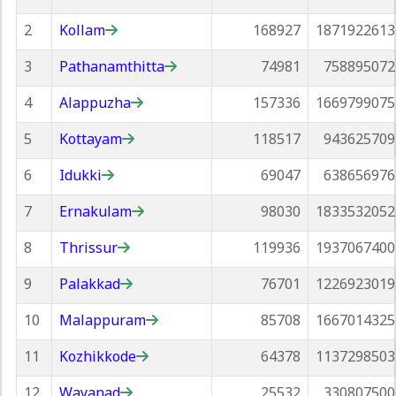
2
Kollam
168927
1871922613
3
Pathanamthitta
74981
758895072
4
Alappuzha
157336
1669799075
5
Kottayam
118517
943625709
6
Idukki
69047
638656976
7
Ernakulam
98030
1833532052
8
Thrissur
119936
1937067400
9
Palakkad
76701
1226923019
10
Malappuram
85708
1667014325
11
Kozhikkode
64378
1137298503
12
Wayanad
25532
330807500