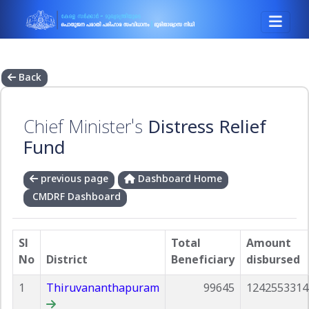
Back
Chief Minister's
Distress Relief
Fund
previous page
Dashboard Home
CMDRF Dashboard
Sl
Total
Amount
No
District
Beneficiary
disbursed
1
Thiruvananthapuram
99645
1242553314